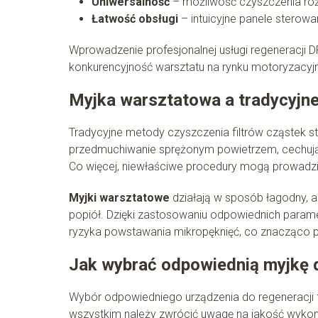
Uniwersalność
– możliwość czyszczenia ró
Łatwość obsługi
– intuicyjne panele sterow
Wprowadzenie profesjonalnej usługi regeneracji 
konkurencyjność warsztatu na rynku motoryzacyj
Myjka warsztatowa a tradycyjn
Tradycyjne metody czyszczenia filtrów cząstek st
przedmuchiwanie sprężonym powietrzem, cechują s
Co więcej, niewłaściwe procedury mogą prowadzić
Myjki warsztatowe
działają w sposób łagodny, a
popiół. Dzięki zastosowaniu odpowiednich paramet
ryzyka powstawania mikropęknięć, co znacząco p
Jak wybrać odpowiednią myjkę d
Wybór odpowiedniego urządzenia do regeneracji f
wszystkim należy zwrócić uwagę na jakość wykona