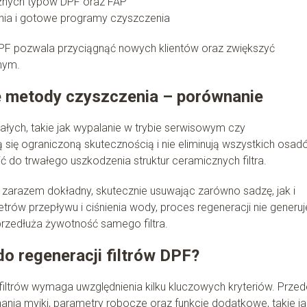
żnych typów DPF oraz FAP
ania i gotowe programy czyszczenia
DPF pozwala przyciągnąć nowych klientów oraz zwiększyć
nym.
e metody czyszczenia – porównanie
ałych, takie jak wypalanie w trybie serwisowym czy
ię ograniczoną skutecznością i nie eliminują wszystkich osad
 do trwałego uszkodzenia struktur ceramicznych filtra.
 zarazem dokładny, skutecznie usuwając zarówno sadzę, jak i
rów przepływu i ciśnienia wody, proces regeneracji nie generuj
rzedłuża żywotność samego filtra.
o regeneracji filtrów DPF?
iltrów wymaga uwzględnienia kilku kluczowych kryteriów. Przed
nia myjki, parametry robocze oraz funkcje dodatkowe, takie ja