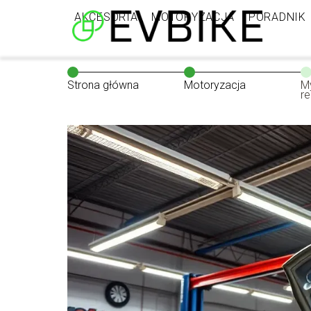
AKCESORIA
MOTORYZACJA
PORADNIK
Strona główna
Motoryzacja
M
re
ja
w