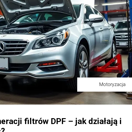
Motoryzacja
acji filtrów DPF – jak działają i
ć?