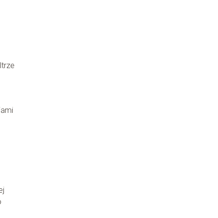
ltrze
iami
ej
o