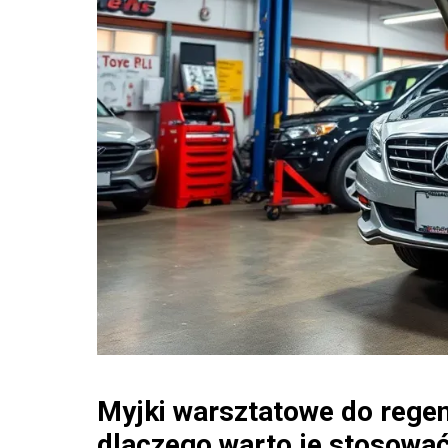
Myjki warsztatowe do regener
dlaczego warto je stosowa