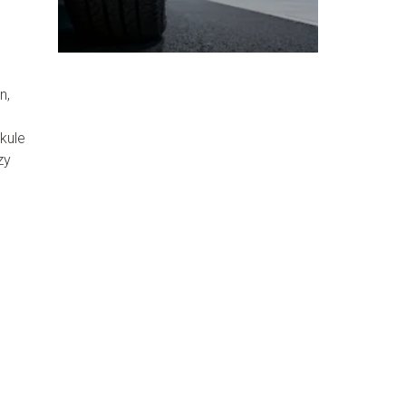
n,
kule
zy