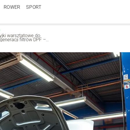
ROWER
SPORT
yjki warsztatowe do
generacji filtrów DPF –
k działają i dlaczego
arto je stosować?