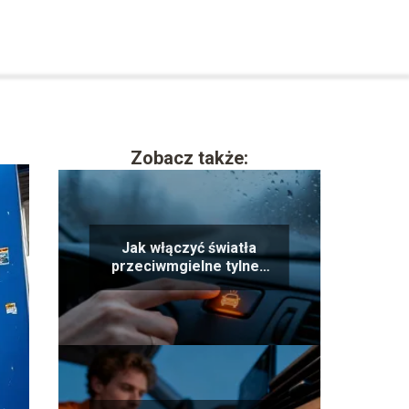
Zobacz także:
Jak włączyć światła
przeciwmgielne tylne?
Poradnik krok po kroku