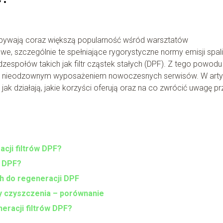
dobywają coraz większą popularność wśród warsztatów
 szczególnie te spełniające rygorystyczne normy emisji spali
dzespołów takich jak filtr cząstek stałych (DPF). Z tego powodu
 się nieodzownym wyposażeniem nowoczesnych serwisów. W arty
jak działają, jakie korzyści oferują oraz na co zwrócić uwagę pr
cji filtrów DPF?
w DPF?
h do regeneracji DPF
y czyszczenia – porównanie
eracji filtrów DPF?