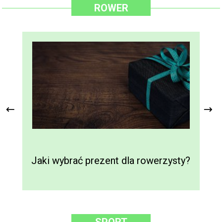
ROWER
Jaki wybrać prezent dla rowerzysty?
J